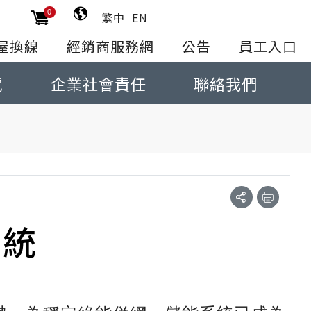
0
繁中
EN
屋換線
經銷商服務網
公告
員工入口
電
企業社會責任
聯絡我們
系統