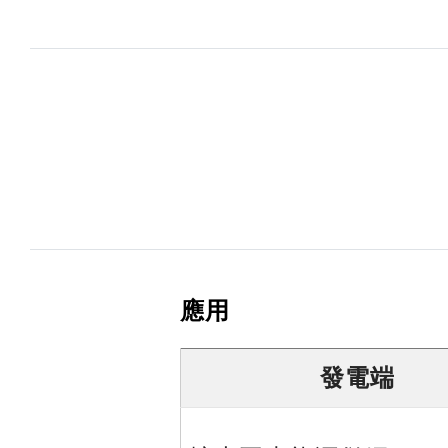
應用
發電端