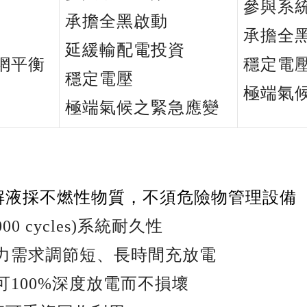
參與系
承擔全黑啟動
承擔全
延緩輸配電投資
網平衡
穩定電
穩定電壓
極端氣
極端氣候之緊急應變
解液採不燃性物質，不須危險物管理設備
000 cycles)
系統耐久性
力需求調節短、長時間充放電
可
100%
深度放電而不損壞