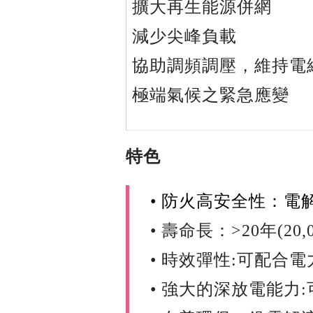
擴大再生能源併網
減少尖峰負載
協助調頻調壓，維持電
極端氣候之緊急應變
特色
•
防火
高安全性：電
• 壽命長：
>20
年
(20,
• 時效彈性
:
可配合電
• 強大的深放電能力
: