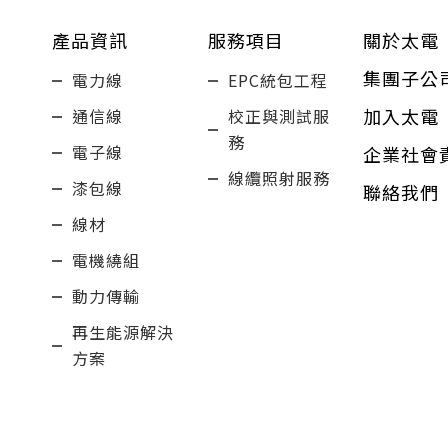
產品資訊
服務項目
關於太電
集團子公
電力線
EPC統包工程
加入太電
通信線
校正與測試服
務
電子線
企業社會
線纜照射服務
漆包線
聯絡我們
線材
電機繞組
動力傳輸
再生能源解決
方案