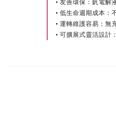
• 友善環保：釩電解
• 低生命週期成本：
• 運轉維護容易：
• 可擴展式靈活設