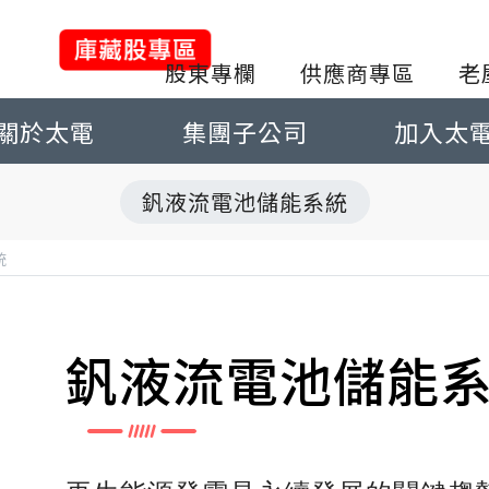
股東專欄
供應商專區
老
關於太電
集團子公司
加入太
釩液流電池儲能系統
統
釩液流電池儲能