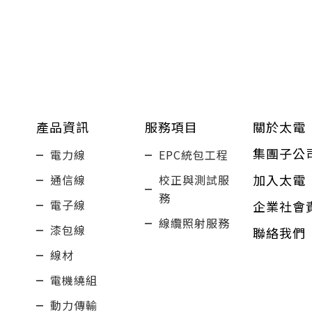
產品資訊
服務項目
關於太電
集團子公
電力線
EPC統包工程
加入太電
通信線
校正與測試服
務
電子線
企業社會
線纜照射服務
漆包線
聯絡我們
線材
電機繞組
動力傳輸