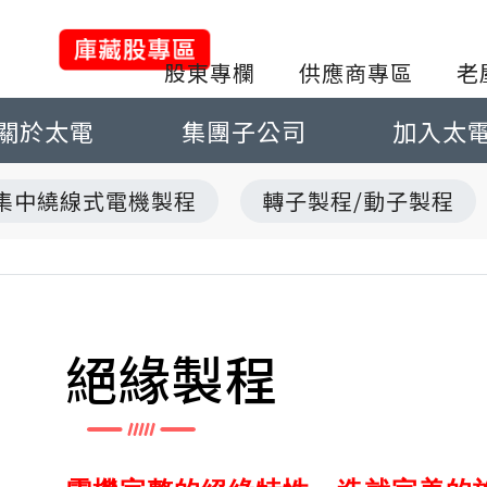
股東專欄
供應商專區
老
關於太電
集團子公司
加入太
集中繞線式電機製程
轉子製程/動子製程
絕緣製程