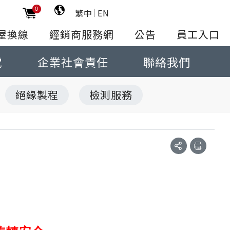
0
繁中
EN
屋換線
經銷商服務網
公告
員工入口
電
企業社會責任
聯絡我們
絕緣製程
檢測服務