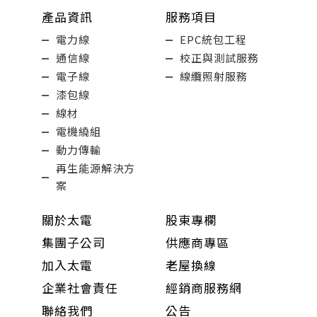
產品資訊
服務項目
電力線
EPC統包工程
通信線
校正與測試服務
電子線
線纜照射服務
漆包線
線材
電機繞組
動力傳輸
再生能源解決方
案
關於太電
股東專欄
集團子公司
供應商專區
加入太電
老屋換線
企業社會責任
經銷商服務網
聯絡我們
公告