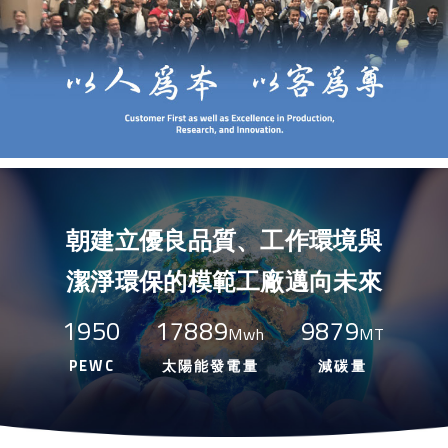
朝建立優良品質、工作環境與
潔淨環保的模範工廠邁向未來
1950
17889
9879
Mwh
MT
PEWC
太陽能發電量
減碳量