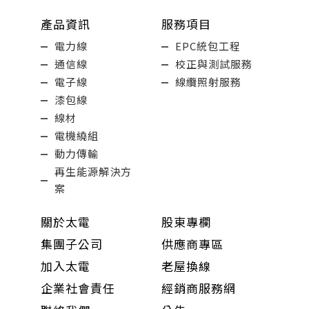
產品資訊
服務項目
電力線
EPC統包工程
通信線
校正與測試服務
電子線
線纜照射服務
漆包線
線材
電機繞組
動力傳輸
再生能源解決方
案
關於太電
股東專欄
集團子公司
供應商專區
加入太電
老屋換線
企業社會責任
經銷商服務網