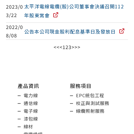
太平洋電線電纜(股)公司董事會決議召開112
2023/0
3/22
年股東常會
2022/0
公告本公司現金股利配息基準日及發放日
8/08
<<
<
1
2
3
>
>>
產品資訊
服務項目
電力線
EPC統包工程
通信線
校正與測試服務
電子線
線纜照射服務
漆包線
線材