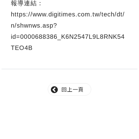
報導連結：
https://www.digitimes.com.tw/tech/dt/
n/shwnws.asp?
id=0000688386_K6N2547L9L8RNK54
TEO4B
回上一頁