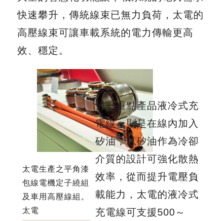
快速攀升，傳統線束已無力負荷，太電的
高壓線束可讓車載系統的電力傳輸更高
效、穩定。
另一重點產品液冷式充
電線，則是在線內加入
矽油，以矽油作為冷卻
介質的設計可強化散熱
太電生產之平角漆
效率，從而提升電壓負
包線電機定子繞組
載能力，太電的液冷式
及車用高壓線組。
太電
充電線可支援500～