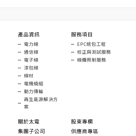
產品資訊
服務項目
電力線
EPC統包工程
通信線
校正與測試服務
電子線
線纜照射服務
漆包線
線材
電機繞組
動力傳輸
再生能源解決方
案
關於太電
股東專欄
集團子公司
供應商專區