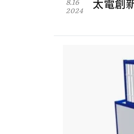
太電創
8.16
2024