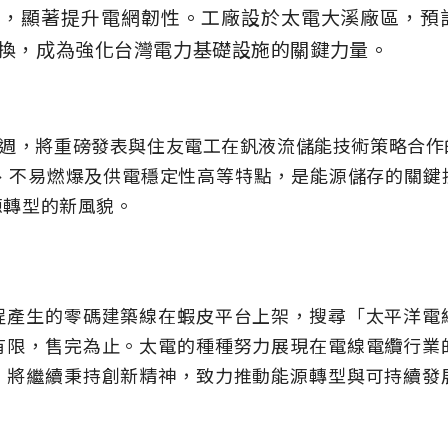
，顯著提升電網韌性。工廠設於太電大溪廠區，預計
換，成為強化台灣電力基礎設施的關鍵力量。
源週，將重磅發表與住友電工在釩液流儲能技術策略合
年、不易燃爆及供電穩定性高等特點，是能源儲存的關鍵
源轉型的新風貌。
程產生的零碼建築線在蝦皮平台上架，搜尋「太平洋電
有限，售完為止。太電的種種努力展現在電線電纜行業
。將繼續秉持創新精神，致力推動能源轉型與可持續發