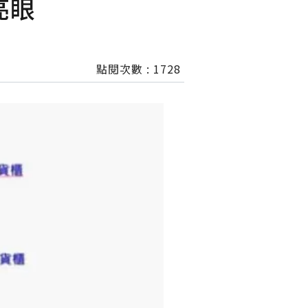
亮眼
點閱次數 :
1728