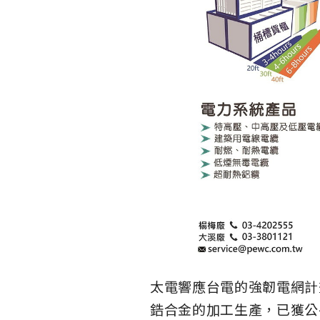
太電響應台電的強韌電網計
鋯合金的加工生產，已獲公