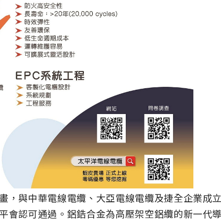
畫，與中華電線電纜、大亞電線電纜及捷全企業成
平會認可通過。鋁鋯合金為高壓架空鋁纜的新一代