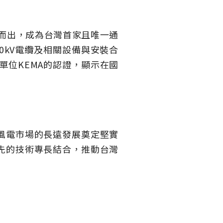
穎而出，成為台灣首家且唯一通
0kV電纜及相關設備與安裝合
證單位KEMA的認證，顯示在國
風電市場的長遠發展奠定堅實
先的技術專長結合，推動台灣