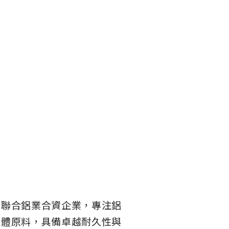
立聯合鋁業合資企業，專注鋁
導體原料，具備卓越耐久性與