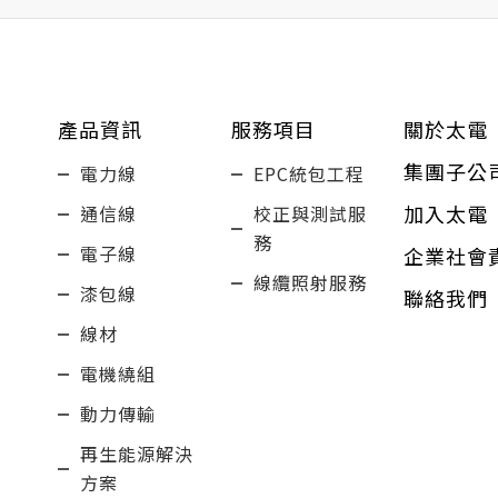
產品資訊
服務項目
關於太電
集團子公
電力線
EPC統包工程
加入太電
通信線
校正與測試服
務
電子線
企業社會
線纜照射服務
漆包線
聯絡我們
線材
電機繞組
動力傳輸
再生能源解決
方案