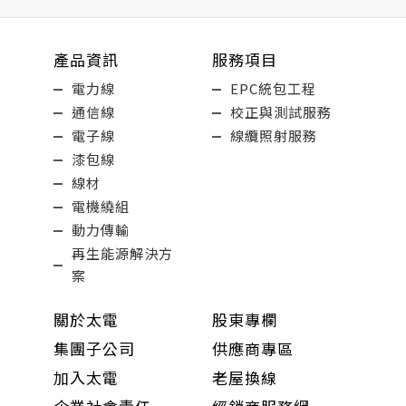
產品資訊
服務項目
電力線
EPC統包工程
通信線
校正與測試服務
電子線
線纜照射服務
漆包線
線材
電機繞組
動力傳輸
再生能源解決方
案
關於太電
股東專欄
集團子公司
供應商專區
加入太電
老屋換線