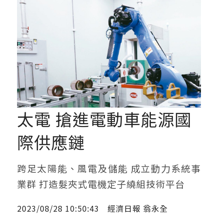
太電 搶進電動車能源國
際供應鏈
跨足太陽能、風電及儲能 成立動力系統事
業群 打造髮夾式電機定子繞組技術平台
2023/08/28 10:50:43
經濟日報 翁永全