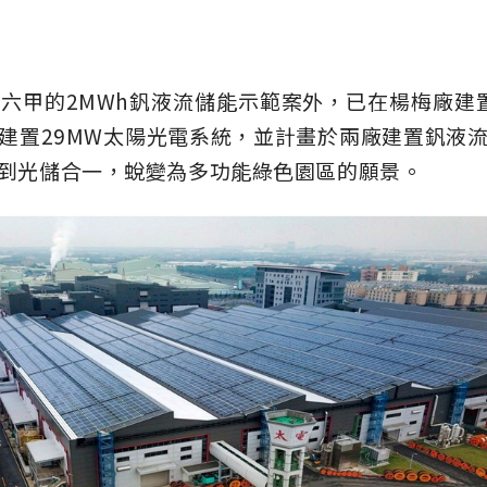
六甲的2MWh釩液流儲能示範案外，已在楊梅廠建置2
建置29MW太陽光電系統，並計畫於兩廠建置釩液
到光儲合一，蛻變為多功能綠色園區的願景。