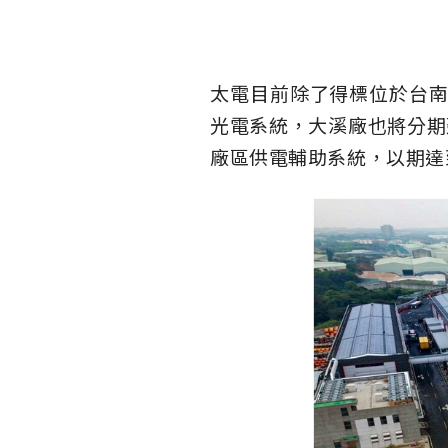
太電目前除了得標位於台南
光電系統，大溪廠也將分期
廠區供電輔助系統，以期達