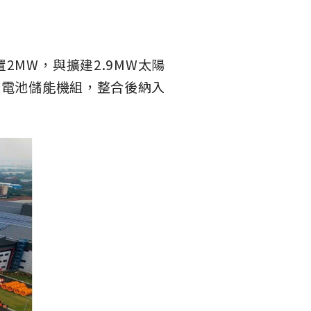
MW，與擴建2.9MW太陽
流電池儲能機組，整合後納入