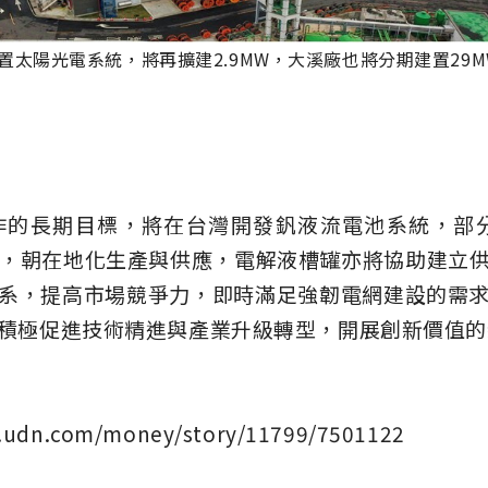
置太陽光電系統，將再擴建2.9MW，大溪廠也將分期建置29M
的長期目標，將在台灣開發釩液流電池系統，部分關
術移轉，朝在地化生產與供應，電解液槽罐亦將協助建立
系，提高市場競爭力，即時滿足強韌電網建設的需
積極促進技術精進與產業升級轉型，開展創新價值的
dn.com/money/story/11799/7501122