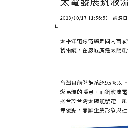
太電發展釩液流
2023/10/17 11:56:53
經濟日
太平洋電線電纜是國內首家
製電纜，在廠區廣建太陽能
台灣目前儲能系統95%以
燃易爆的隱患。而釩液流電
適合於台灣太陽能發電，風
等優點，兼顧企業形象與社