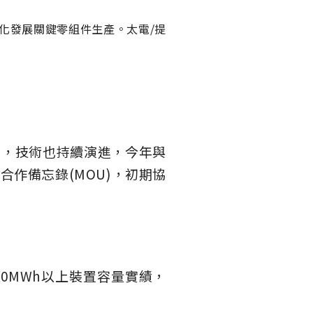
化發展關鍵零組件生產。太電/提
加，技術也持續演進，今年與
)簽屬合作備忘錄(MOU)，初期協
0MWh以上裝置容量實績，