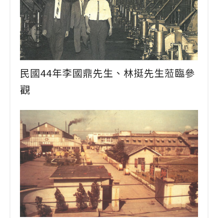
民國44年李國鼎先生、林挺先生蒞臨參
觀