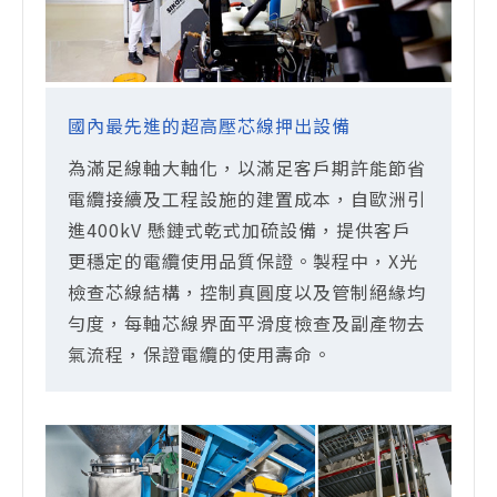
國內最先進的超高壓芯線押出設備
為滿足線軸大軸化，以滿足客戶期許能節省
電纜接續及工程設施的建置成本，自歐洲引
進400kV 懸鏈式乾式加硫設備，提供客戶
更穩定的電纜使用品質保證。製程中，X光
檢查芯線結構，控制真圓度以及管制絕緣均
勻度，每軸芯線界面平滑度檢查及副產物去
氣流程，保證電纜的使用壽命。