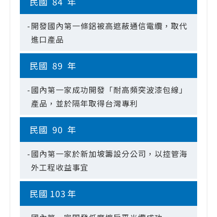
民國
84
年
-
開發國內第一條鋁被高遮蔽通信電纜，取代
進口產品
民國
89
年
-
國內第一家成功開發「耐高頻突波漆包線」
產品，並於隔年取得台灣專利
民國
90
年
-
國內第一家於新加坡籌設分公司，以控管海
外工程收益事宜
民國
103
年