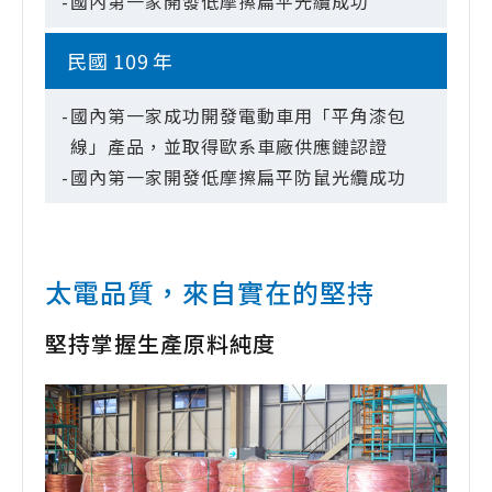
-
國內第一家開發低摩擦扁平光纜成功
民國
109
年
-
國內第一家成功開發電動車用「平角漆包
線」產品，並取得歐系車廠供應鏈認證
-
國內第一家開發低摩擦扁平防鼠光纜成功
太電品質，來自實在的堅持
堅持掌握生產原料純度