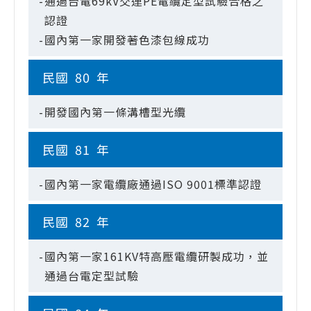
-
通過台電69kV交連PE電纜定型試驗合格之
認證
-
國內第一家開發著色漆包線成功
民國
80
年
-
開發國內第一條溝槽型光纜
民國
81
年
-
國內第一家電纜廠通過ISO 9001標準認證
民國
82
年
-
國內第一家161KV特高壓電纜研製成功，並
通過台電定型試驗