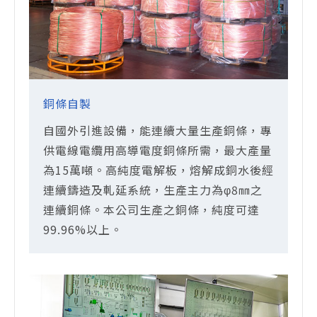
銅條自製
自國外引進設備，能連續大量生產銅條，專
供電線電纜用高導電度銅條所需，最大產量
為15萬噸。高純度電解板，熔解成銅水後經
連續鑄造及軋延系統，生產主力為φ8㎜之
連續銅條。本公司生產之銅條，純度可達
99.96%以上。