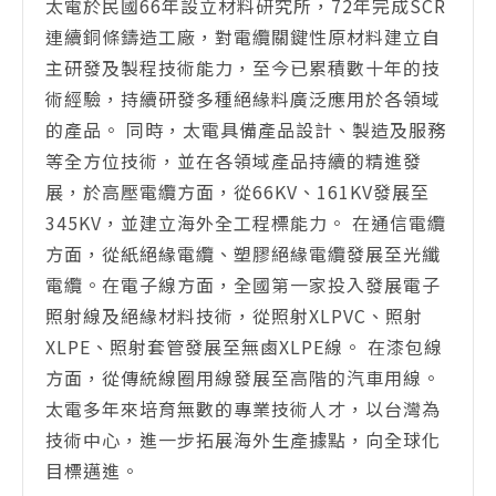
太電於民國66年設立材料研究所，72年完成SCR
連續銅條鑄造工廠，對電纜關鍵性原材料建立自
主研發及製程技術能力，至今已累積數十年的技
術經驗，持續研發多種絕緣料廣泛應用於各領域
的產品。 同時，太電具備產品設計、製造及服務
等全方位技術，並在各領域產品持續的精進發
展，於高壓電纜方面，從66KV、161KV發展至
345KV，並建立海外全工程標能力。 在通信電纜
方面，從紙絕緣電纜、塑膠絕緣電纜發展至光纖
電纜。在電子線方面，全國第一家投入發展電子
照射線及絕緣材料技術，從照射XLPVC、照射
XLPE、照射套管發展至無鹵XLPE線。 在漆包線
方面，從傳統線圈用線發展至高階的汽車用線。
太電多年來培育無數的專業技術人才，以台灣為
技術中心，進一步拓展海外生產據點，向全球化
目標邁進。