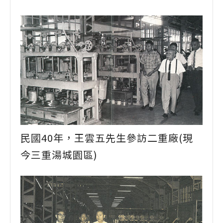
民國40年，王雲五先生參訪二重廠(現
今三重湯城園區)