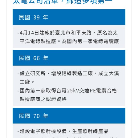
民國
39
年
-
4月14日建廠於臺北市和平東路，原名為太
平洋電線製造廠。為國內第一家電線電纜廠
民國
66
年
-
設立研究所，增設鋁線製造工廠，成立大溪
工廠。
-
國內第一家取得台電25kV交連PE電纜合格
製造廠商之認證資格
民國
70
年
-
增設電子照射機設備，生產照射線產品