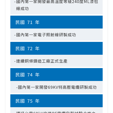
-
國內第一家開發最高溫度等級240度ML漆包
線成功
民國
71
年
-
國內第一家電子照射線研製成功
民國
72
年
-
連續銅條鑄造工廠正式生產
民國
74
年
-國內第一家開發69KV特高壓電纜研製成功
民國
75
年